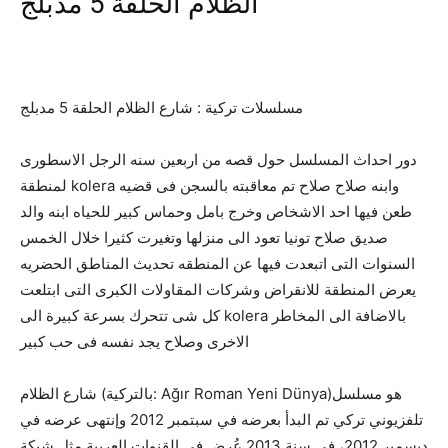
الظلام الحلقة 5 مدبلج
مسلسلات تركية : شارع الظلام الحلقة 5 مدبلج
دور احداث المسلسل حول قصه من اربعين سنه الرجل الاسطورى
لمنطقة kolera وابنه صلاح صلاح تم معاقبته بالسجن فى قضيه
طعن فيها احد الاشخاص وخرج بامل وحماس كبير للحياه ابنه والد
صديق صلاح تونيا تعود الى منزلها وتغيرت كثيرا خلال الخمس
السنوات التى اتبعدت فيها عن المنطقه تحديث المناطق الحضريه
يعرض المنطقة للانقراض وشركات المقاولات الكبرى التى ابتلعت
كل شى تتحرك بسرعة كبيرة الى kolera بالاضافة الى المخاطر
الاخرى وصلاح يجد نفسه فى حب كبير
شارع الظلام (بالتركية: Ağır Roman Yeni Dünya)‏ هو مسلسل
تلفزيوني تركي تم البدأ بعرضه في سبتمبر 2012 وإنتهى عرضه في
ديسمبر 2012، في سنة 2013 عُرض في القنوات العربية مثل شبكة