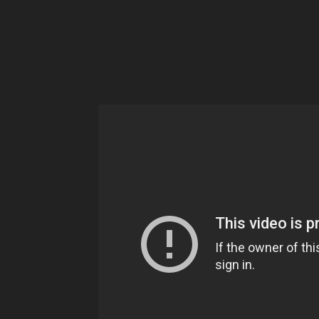
Ne
sé
pa
Sn