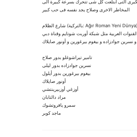
لمقاولات الكبرى التى ابتلعت كل شى تتحرك بسرعة كبيرة الى
المخاطر الاخرى وصلاح يجد نفسه فى حب كبير
شارع الظلام (بالتركية: Ağır Roman Yeni Dünya)‏ هو مسلسل تلفزيوني تركي تم البدأ بعرضه في سبتمبر 2012
مبر 2012، في سنة 2013 عُرض في القنوات العربية مثل شبكة أوربت شوتايم وقناة دبي
تامير تيراشوغلو بدور صلاح
نسرين جوادزاده بدور ليلى
بيغوم بيرغورين بدور أيلول
أونور صايلاك
أوزغي أوزبيرينتشي
مراد دالتابان
سمرو يافروتشوك
ماجد كوبر