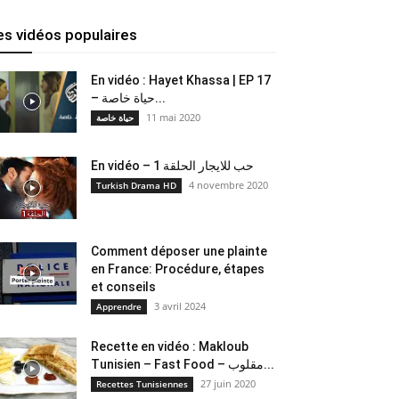
es vidéos populaires
En vidéo : Hayet Khassa | EP 17
– حياة خاصة...
11 mai 2020
حياة خاصة
En vidéo – حب للايجار الحلقة 1
4 novembre 2020
Turkish Drama HD
Comment déposer une plainte
en France: Procédure, étapes
et conseils
3 avril 2024
Apprendre
Recette en vidéo : Makloub
Tunisien – Fast Food – مقلوب...
27 juin 2020
Recettes Tunisiennes