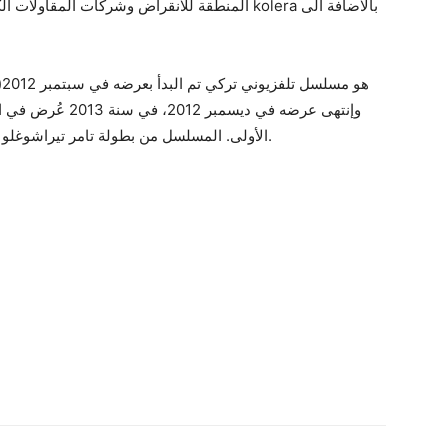
المنطقة للانقراض وشركات ا kolera بالاضافة الى
وإنتهى عرضه في ديس
الأولى. المسلسل من بطولة تامر تيراشوغلو و نسرين جوادزاده و بيغوم بيرغورين و أونور صايلاك.