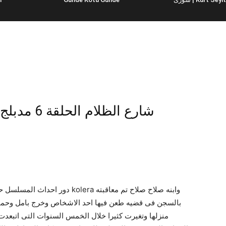
Ağır Roman Yeni Dünya – شارع الظلام الحلقة 6 مدبلج
era وابنه صلاح صلاح تم معاقبته
بالسجن فى قضيه طعن فيها احد الاشخاص وخرج بامل وحماس ك
منزلها وتغيرت كثيرا خلال الخمس السنوات التى اتبعد