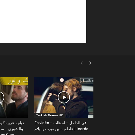
Turkish Drama HD
En vidéo – في الداخل – لحظات
عاطفية بين ميرت و ايلام | İcerde
والشورى – سيت
yit ve Sura