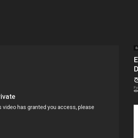
t
lectionnées
r
E
E
apTube
Düny
ج
Pa