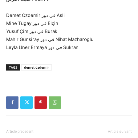
Demet Özdemir في دور Asli
Mine Tugay في دور Elçin
Yusuf Çim في دور Burak
Mahir Günsiray في دور Nihat Mazharoglu
Leyla Uner Ermaya في دور Sukran
TAGS
demet özdemir
Article précédent
Article suivant