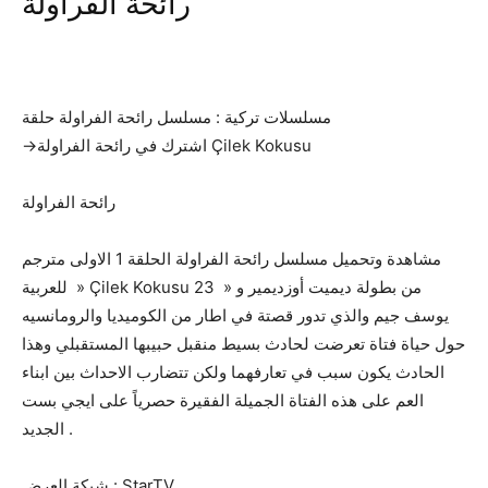
‎رائحة الفراولة
مسلسلات تركية : مسلسل رائحة الفراولة حلقة
→اشترك في رائحة الفراولة Çilek Kokusu
رائحة الفراولة
مشاهدة وتحميل مسلسل رائحة الفراولة الحلقة 1 الاولى مترجم
للعربية » Çilek Kokusu 23 » من بطولة ديميت أوزديمير و
يوسف جيم والذي تدور قصتة في اطار من الكوميديا والرومانسيه
حول حياة فتاة تعرضت لحادث بسيط منقبل حبيبها المستقبلي وهذا
الحادث يكون سبب في تعارفهما ولكن تتضارب الاحداث بين ابناء
العم على هذه الفتاة الجميلة الفقيرة حصرياً على ايجي بست
الجديد .
شبكة العرض : StarTV