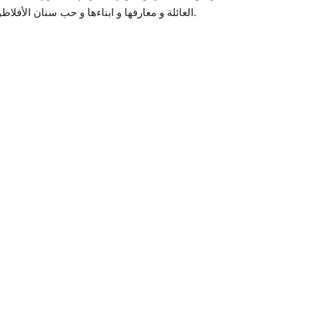
العائلة و معارفها و ابناءها و حب سنان الأفلاطوني و حياة هازان ستتغير بشكل كبير لا يمكن عكسه.