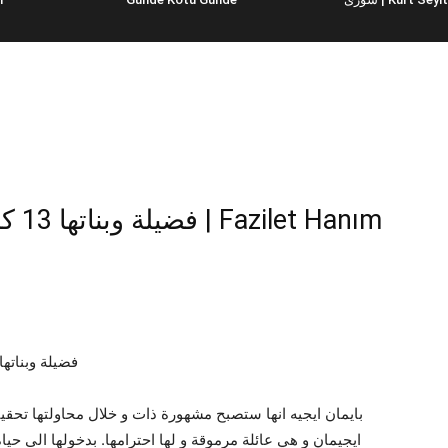
مسلسلات تر : Fadila Wa Banatoha فضيلة وبناتها 13 كاملة
بايمان ايجيه انها ستصبح مشهورة ذات و خلال محاولتها تحقيق
ايجيمان و هي عائلة مرموقة و لها احترامها. بدخولها الى حياة