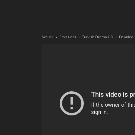
Ne
sé
Accueil
Emissions
Turkish Drama HD
pa
Sn