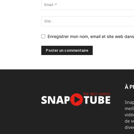
Enregistrer mon nom, email et site web dans
À 
Snap
meil
vidé
de v
dive