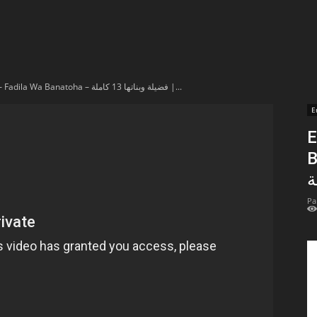
t
lectionnées
En vidéo – Fadila Wa Banatoha – فضيلة وبناتها 13 كاملة |...
r
E
E
apTube
Ba
Pa