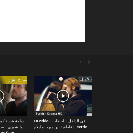
Turkish Drama HD
En vidéo – في الداخل – لحظات
عاطفية بين ميرت و ايلام | İcerde
والشورى – سيت
yit ve Sura