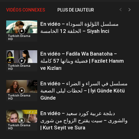
VIDÉOS CONNEXES
PLUS DE L'AUTEUR
En vidéo – مسلسل اللؤلؤة السوداء
الحلقة 12 الخامسة – Siyah İnci
Turkish Drama
HD
En vidéo – Fadila Wa Banatoha –
فضيلة وبناتها 57 كاملة | Fazilet Hanım
Turkish Drama
ve Kızları
HD
En vidéo – مسلسل في السراء و الضراء
– لحظات ليلى الصعبة | İyi Günde Kötü
Turkish Drama
Günde
HD
En vidéo – دبلجة عربية كورد سعيد
والشورى – سيت يقترح الزواج من شورى
Turkish Drama
| Kurt Seyit ve Sura
HD