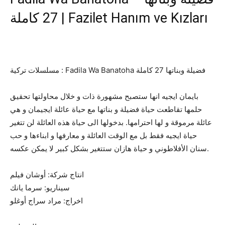
27 كاملة | Fazilet Hanım ve Kızları
مسلسلات تركية : Fadila Wa Banatoha فضيلة وبناتها 27 كاملة
بايمان ايجيه انها ستصبح مشهورة ذات و خلال محاولتها تحقيق
حلمها تقاطعت حياة فضيلة و بناتها مع حياة عائلة ايجيمان و هي
عائلة مرموقة و لها احترامها. بدخولها الى حياة هذه العائلة لن تتغير
حياة ايجيه فقط بل مع الوقت العائلة و معارفها و ابناءها و حب
سنان الأفلاطوني و حياة هازان ستتغير بشكل كبير لا يمكن عكسه.
انتاج شركة: أوشان فيلم
سيناريو: سرما يانك
اخراج: مراد سراج أوغلو