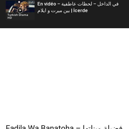
En vidéo – في الداخل – لحظات عاطفية
بين ميرت و ايلام | İcerde
Turkish Drama
HD
Fadila Wa Banatoha – فضيلة وبناتها