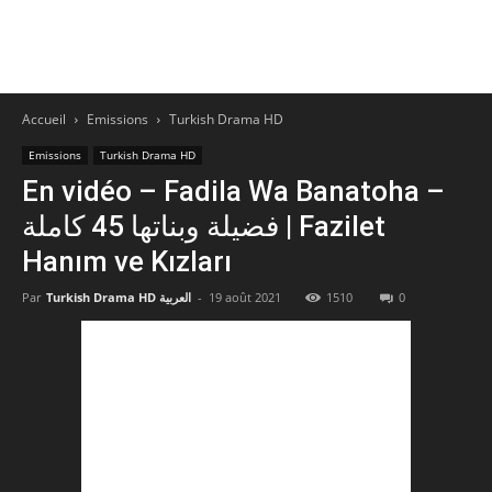
Accueil
Emissions
Turkish Drama HD
Emissions
Turkish Drama HD
En vidéo – Fadila Wa Banatoha –
فضيلة وبناتها 45 كاملة | Fazilet
Hanım ve Kızları
Par
Turkish Drama HD العربية
-
19 août 2021
1510
0