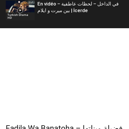
En vidéo – في الداخل – لحظات عاطفية
بين ميرت و ايلام | İcerde
Turkish Drama
HD
Fadila Wa Banatoha – فضيلة وبناتها