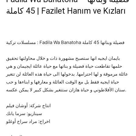
45 كاملة | Fazilet Hanım ve Kızları
مسلسلات تركية : Fadila Wa Banatoha فضيلة وبناتها 45 كاملة
بايمان ايجيه انها ستصبح مشهورة ذات و خلال محاولتها تحقيق
حلمها تقاطعت حياة فضيلة و بناتها مع حياة عائلة ايجيمان و هي
عائلة مرموقة و لها احترامها. بدخولها الى حياة هذه العائلة لن تتغير
حياة ايجيه فقط بل مع الوقت العائلة و معارفها و ابناءها و حب
سنان الأفلاطوني و حياة هازان ستتغير بشكل كبير لا يمكن عكسه.
انتاج شركة: أوشان فيلم
سيناريو: سرما يانك
اخراج: مراد سراج أوغلو