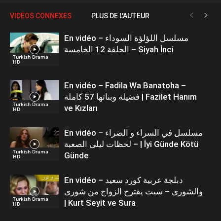
VIDÉOS CONNEXES
PLUS DE L'AUTEUR
En vidéo – مسلسل اللؤلؤة السوداء
الحلقة 12 الخامسة – Siyah İnci
Turkish Drama
HD
En vidéo – Fadila Wa Banatoha –
فضيلة وبناتها 57 كاملة | Fazilet Hanım
Turkish Drama
ve Kızları
HD
En vidéo – مسلسل في السراء و الضراء
– لحظات ليلى الصعبة | İyi Günde Kötü
Turkish Drama
Günde
HD
En vidéo – دبلجة عربية كورد سعيد
والشورى – سيت يقترح الزواج من شورى
Turkish Drama
| Kurt Seyit ve Sura
HD