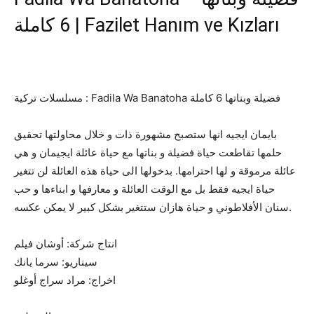
6 كاملة | Fazilet Hanım ve Kızları
مسلسلات تركية : Fadila Wa Banatoha فضيلة وبناتها 6 كاملة
بايمان ايجيه انها ستصبح مشهورة ذات و خلال محاولتها تحقيق
حلمها تقاطعت حياة فضيلة و بناتها مع حياة عائلة ايجيمان و هي
عائلة مرموقة و لها احترامها. بدخولها الى حياة هذه العائلة لن تتغير
حياة ايجيه فقط بل مع الوقت العائلة و معارفها و ابناءها و حب
سنان الأفلاطوني و حياة هازان ستتغير بشكل كبير لا يمكن عكسه.
انتاج شركة: أوشان فيلم
سيناريو: سرما يانك
اخراج: مراد سراج أوغلو