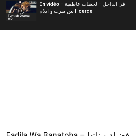
En vidéo – في الداخل – لحظات عاطفية
بين ميرت و ايلام | İcerde
Turkish Drama
HD
Fadila Wa Banatoha – فضيلة وبناتها