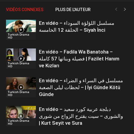
VIDÉOS CONNEXES
PLUS DE L'AUTEUR
En vidéo – مسلسل اللؤلؤة السوداء
الحلقة 12 الخامسة – Siyah İnci
Turkish Drama
HD
En vidéo – Fadila Wa Banatoha –
فضيلة وبناتها 57 كاملة | Fazilet Hanım
Turkish Drama
ve Kızları
HD
En vidéo – مسلسل في السراء و الضراء
– لحظات ليلى الصعبة | İyi Günde Kötü
Turkish Drama
Günde
HD
En vidéo – دبلجة عربية كورد سعيد
والشورى – سيت يقترح الزواج من شورى
Turkish Drama
| Kurt Seyit ve Sura
HD