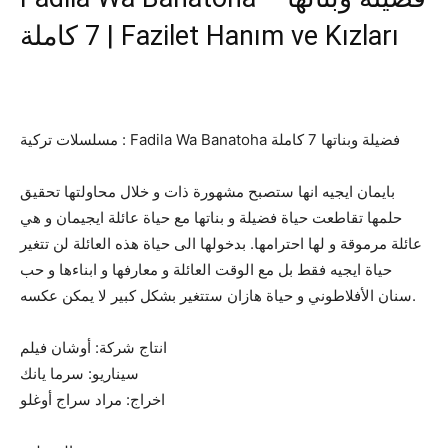
7 كاملة | Fazilet Hanım ve Kızları
مسلسلات تركية : Fadila Wa Banatoha فضيلة وبناتها 7 كاملة
بايمان ايجيه انها ستصبح مشهورة ذات و خلال محاولتها تحقيق
حلمها تقاطعت حياة فضيلة و بناتها مع حياة عائلة ايجيمان و هي
عائلة مرموقة و لها احترامها. بدخولها الى حياة هذه العائلة لن تتغير
حياة ايجيه فقط بل مع الوقت العائلة و معارفها و ابناءها و حب
سنان الأفلاطوني و حياة هازان ستتغير بشكل كبير لا يمكن عكسه.
انتاج شركة: أوشان فيلم
سيناريو: سرما يانك
اخراج: مراد سراج أوغلو