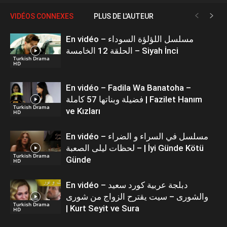
VIDÉOS CONNEXES
PLUS DE L'AUTEUR
En vidéo – مسلسل اللؤلؤة السوداء
الحلقة 12 الخامسة – Siyah İnci
Turkish Drama
HD
En vidéo – Fadila Wa Banatoha –
فضيلة وبناتها 57 كاملة | Fazilet Hanım
Turkish Drama
ve Kızları
HD
En vidéo – مسلسل في السراء و الضراء
– لحظات ليلى الصعبة | İyi Günde Kötü
Turkish Drama
Günde
HD
En vidéo – دبلجة عربية كورد سعيد
والشورى – سيت يقترح الزواج من شورى
Turkish Drama
| Kurt Seyit ve Sura
HD