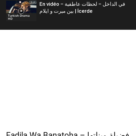
En vidéo – في الداخل – لحظات عاطفية
بين ميرت و ايلام | İcerde
Turkish Drama
HD
Fadila Wa Banatoha – فضيلة وبناتها