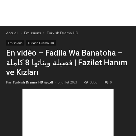
Accueil
Emissions
Turkish Drama HD
Emissions
Turkish Drama HD
En vidéo – Fadila Wa Banatoha –
فضيلة وبناتها 8 كاملة | Fazilet Hanım
ve Kızları
Par
Turkish Drama HD العربية
-
5 juillet 2021
3856
0