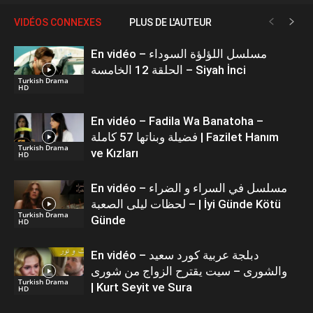
VIDÉOS CONNEXES
PLUS DE L'AUTEUR
En vidéo – مسلسل اللؤلؤة السوداء
الحلقة 12 الخامسة – Siyah İnci
Turkish Drama
HD
En vidéo – Fadila Wa Banatoha –
فضيلة وبناتها 57 كاملة | Fazilet Hanım
Turkish Drama
ve Kızları
HD
En vidéo – مسلسل في السراء و الضراء
– لحظات ليلى الصعبة | İyi Günde Kötü
Turkish Drama
Günde
HD
En vidéo – دبلجة عربية كورد سعيد
والشورى – سيت يقترح الزواج من شورى
Turkish Drama
| Kurt Seyit ve Sura
HD