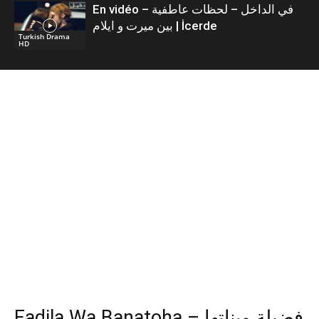
En vidéo – في الداخل – لحظات عاطفية
بين ميرت و ايلام | İcerde
Turkish Drama
HD
Fadila Wa Banatoha – فضيلة وبناتها