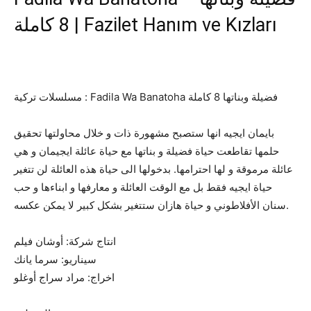
8 كاملة | Fazilet Hanım ve Kızları
مسلسلات تركية : Fadila Wa Banatoha فضيلة وبناتها 8 كاملة
بايمان ايجيه انها ستصبح مشهورة ذات و خلال محاولتها تحقيق
حلمها تقاطعت حياة فضيلة و بناتها مع حياة عائلة ايجيمان و هي
عائلة مرموقة و لها احترامها. بدخولها الى حياة هذه العائلة لن تتغير
حياة ايجيه فقط بل مع الوقت العائلة و معارفها و ابناءها و حب
سنان الأفلاطوني و حياة هازان ستتغير بشكل كبير لا يمكن عكسه.
انتاج شركة: أوشان فيلم
سيناريو: سرما يانك
اخراج: مراد سراج أوغلو