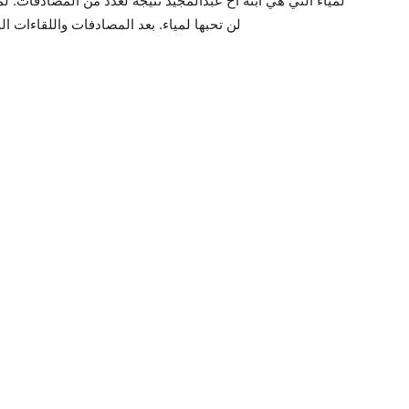
لمياء التي هي ابنة أخ عبدالمجيد نتيجةً لعدد من المصادفات. 
لن تحبها لمياء. بعد المصادفات واللقاءات الم