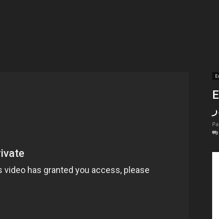
t
lectionnées
r
E
E
apTube
ر
Pa