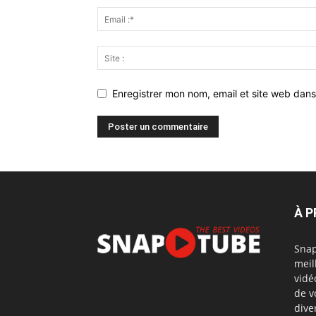
Enregistrer mon nom, email et site web dans
À 
Snap
meil
vidé
de v
dive