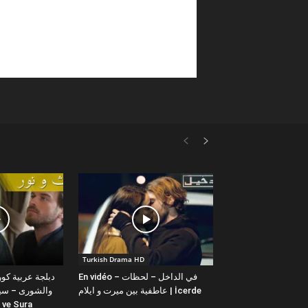
Turkish Drama HD
En vidéo – في الداخل – لحظات
عاطفية بين ميرت و ايلام | İcerde
والشورى – سيت
yit ve Sura