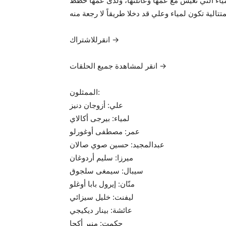
لمياء التي تعيش مع عمها وعائلتها، ولدى عمها خطط
تتالية تكون لمياء وعلي قد دخلا طريقاً لا رجعة منه
انقرللاشتراك →
انقر لمشاهدة جميع الحلقات →
الممثلون:
علي: أزوجان دنيز
لمياء: بيرجى أكالاي
عمر: مصطفى أوغورلو
عبدالمجيد: حسين صوي صالان
ميرزا: سليم أردوغان
سيبال: سيمغى سلجوق
منّان: إيرول بابا أوغلو
ليفنت: خليل سيزائي
عائشة: بينار ديكيجي
حكمت: منير أكجا