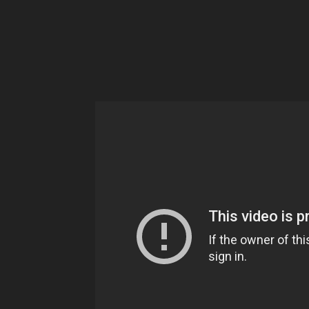
Ne
sé
pa
Sn