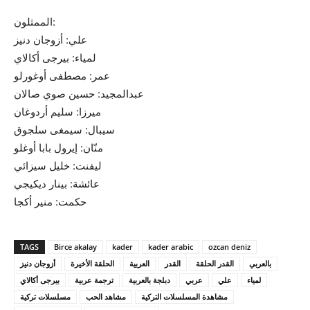
الممثلون:
علي: أزوجان دنيز
لمياء: بيرجى أكالاي
عمر: مصطفى أوغورلو
عبدالمجيد: حسين صوي صالان
ميرزا: سليم أردوغان
سيبال: سيمغى سلجوق
منّان: إيرول بابا أوغلو
ليفنت: خليل سيزائي
عائشة: بينار ديكيجي
حكمت: منير أكجا
TAGS
Birce akalay
kader
kader arabic
ozcan deniz
بالعربي
القدر الحلقة
القدر
العربية
الحلقة الأخيرة
أزوجان دنيز
لمياء
علي
عربي
دبلجة بالعربية
ترجمة عربية
بيرجى أكالاي
مشاهدة المسلسلات التركية
مشاهد الحب
مسلسلات تركية