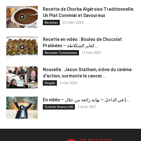
Recette de Chorba Algéroise Traditionnelle:
Un Plat Convivial et Savoureux
22 mars 2024
Recettes
Recette en vidéo : Boules de Chocolat
Pralinées – كعابر الشكلاطة...
17 mai 2020
Recettes Tunisiennes
Nouvelle : Jason Statham, icône du cinéma
d’action, surmonte le cancer...
4 mai 2024
People
En vidéo – في الداخل – نهاية رائعة من جلال |...
3 août 2021
Turkish Drama HD