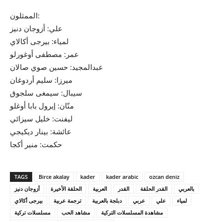
الممثلون:
علي: أزوجان دنيز
لمياء: بيرجى أكالاي
عمر: مصطفى أوغورلو
عبدالمجيد: حسين صوي صالان
ميرزا: سليم أردوغان
سيبال: سيمغى سلجوق
منّان: إيرول بابا أوغلو
ليفنت: خليل سيزائي
عائشة: بينار ديكيجي
حكمت: منير أكجا
TAGS
Birce akalay
kader
kader arabic
ozcan deniz
بالعربي
القدر الحلقة
القدر
العربية
الحلقة الأخيرة
أزوجان دنيز
لمياء
علي
عربي
دبلجة بالعربية
ترجمة عربية
بيرجى أكالاي
مشاهدة المسلسلات التركية
مشاهد الحب
مسلسلات تركية