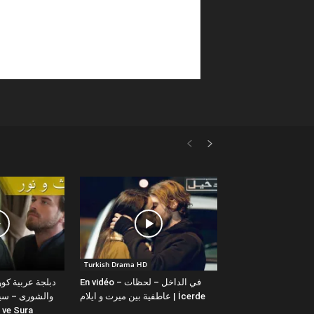
Turkish Drama HD
En vidéo – في الداخل – لحظات
عاطفية بين ميرت و ايلام | İcerde
والشورى – سيت
yit ve Sura