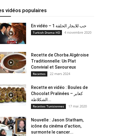
es vidéos populaires
En vidéo – حب للايجار الحلقة 1
4 novembre 2020
Turkish Drama HD
Recette de Chorba Algéroise
Traditionnelle: Un Plat
Convivial et Savoureux
22 mars 2024
Recettes
Recette en vidéo : Boules de
Chocolat Pralinées – كعابر
الشكلاطة...
17 mai 2020
Recettes Tunisiennes
Nouvelle : Jason Statham,
icône du cinéma d’action,
surmonte le cancer...