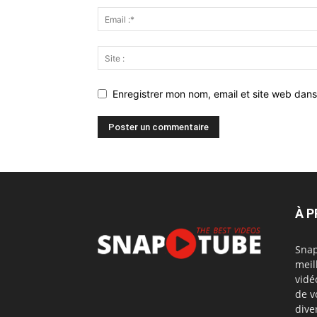
Enregistrer mon nom, email et site web dans
À 
Snap
meil
vidé
de v
dive