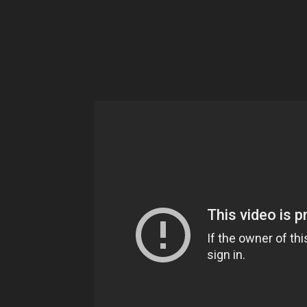
Ne
sé
pa
Sn