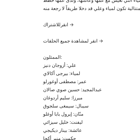
لمياء التي تعيش مع عمها وعائلتها، ولدى عمها خطط
تتالية تكون لمياء وعلي قد دخلا طريقاً لا رجعة منه
انقرللاشتراك →
انقر لمشاهدة جميع الحلقات →
الممثلون:
علي: أزوجان دنيز
لمياء: بيرجى أكالاي
عمر: مصطفى أوغورلو
عبدالمجيد: حسين صوي صالان
ميرزا: سليم أردوغان
سيبال: سيمغى سلجوق
منّان: إيرول بابا أوغلو
ليفنت: خليل سيزائي
عائشة: بينار ديكيجي
حكمت: منير أكجا