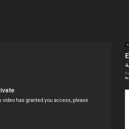
t
lectionnées
r
E
E
apTube
ة
Pa