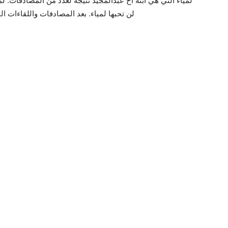
لمياء التي هي ابنة أخ عبدالمجيد نتيجةً لعدد من المصادفات. 
لن تحبها لمياء. بعد المصادفات واللقاءات الم