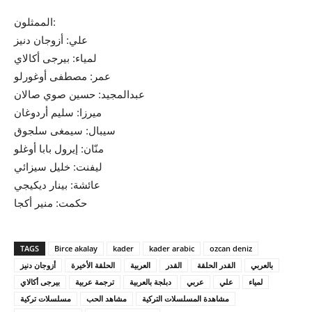
الممثلون:
علي: أزوجان دنيز
لمياء: بيرجى أكالاي
عمر: مصطفى أوغورلو
عبدالمجيد: حسين صوي صالان
ميرزا: سليم أردوغان
سيبال: سيمغى سلجوق
منّان: إيرول بابا أوغلو
ليفنت: خليل سيزائي
عائشة: بينار ديكيجي
حكمت: منير أكجا
TAGS
Birce akalay
kader
kader arabic
ozcan deniz
بالعربي
القدر الحلقة
القدر
العربية
الحلقة الأخيرة
أزوجان دنيز
لمياء
علي
عربي
دبلجة بالعربية
ترجمة عربية
بيرجى أكالاي
مشاهدة المسلسلات التركية
مشاهد الحب
مسلسلات تركية