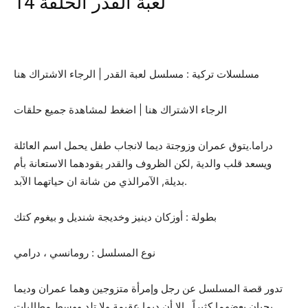
لعبة القدر الحلقة 14
مسلسلات تركية : مسلسل لعبة القدر | الرجاء الاشتراك هنا
الرجاء الاشتراك هنا | اضغط لمشاهدة جميع حلقات
دراما.يتوق عمران وزوجتة ديما لانجاب طفل يحمل اسم العائلة
ويسعد قلب والدية ,لكن الظروف والقدر يقودهما الاستعانة بأم
بديلة, الآمرالذي من شانة ان حياتهما الآبد.
بطولة : أوزكان دينيز وخديجة شنديل و بيغوم كتك
نوع المسلسل : رومانسي ، درامي
تدور قصة المسلسل عن رجل وإمرأة متزوجين وهما عمران وديما
يحبان بعضهما كثيراً , إلا أن ديما عقيمة ولا تلد ووسط مطالبات