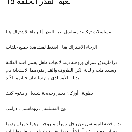
لعبة القدر الحلقة 18
مسلسلات تركية : مسلسل لعبة القدر | الرجاء الاشتراك هنا
الرجاء الاشتراك هنا | اضغط لمشاهدة جميع حلقات
دراما.يتوق عمران وزوجتة ديما لانجاب طفل يحمل اسم العائلة
ويسعد قلب والدية ,لكن الظروف والقدر يقودهما الاستعانة بأم
بديلة, الآمرالذي من شانة ان حياتهما الآبد.
بطولة : أوزكان دينيز وخديجة شنديل و بيغوم كتك
نوع المسلسل : رومانسي ، درامي
تدور قصة المسلسل عن رجل وإمرأة متزوجين وهما عمران وديما
يحبان بعضهما كثيراً , إلا أن ديما عقيمة ولا تلد ووسط مطالبات