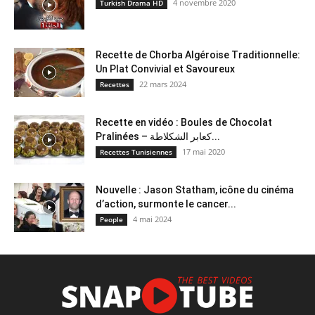
4 novembre 2020
Turkish Drama HD
Recette de Chorba Algéroise Traditionnelle:
Un Plat Convivial et Savoureux
22 mars 2024
Recettes
Recette en vidéo : Boules de Chocolat
Pralinées – كعابر الشكلاطة...
17 mai 2020
Recettes Tunisiennes
Nouvelle : Jason Statham, icône du cinéma
d’action, surmonte le cancer...
4 mai 2024
People