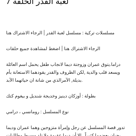
لعبة القدر الحلقة 7
مسلسلات تركية : مسلسل لعبة القدر | الرجاء الاشتراك هنا
الرجاء الاشتراك هنا | اضغط لمشاهدة جميع حلقات
دراما.يتوق عمران وزوجتة ديما لانجاب طفل يحمل اسم العائلة
ويسعد قلب والدية ,لكن الظروف والقدر يقودهما الاستعانة بأم
بديلة, الآمرالذي من شانة ان حياتهما الآبد.
بطولة : أوزكان دينيز وخديجة شنديل و بيغوم كتك
نوع المسلسل : رومانسي ، درامي
تدور قصة المسلسل عن رجل وإمرأة متزوجين وهما عمران وديما
يحبان بعضهما كثيراً , إلا أن ديما عقيمة ولا تلد ووسط مطالبات