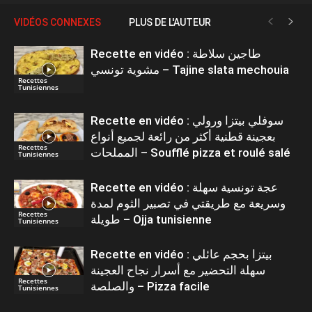
VIDÉOS CONNEXES
PLUS DE L'AUTEUR
Recette en vidéo : طاجين سلاطة
مشوية تونسي – Tajine slata mechouia
Recettes
Tunisiennes
Recette en vidéo : سوفلي بيتزا ورولي
بعجينة قطنية أكثر من رائعة لجميع أنواع
Recettes
المملحات – Soufflé pizza et roulé salé
Tunisiennes
Recette en vidéo : عجة تونسية سهلة
وسريعة مع طريقتي في تصبير الثوم لمدة
Recettes
طويلة – Ojja tunisienne
Tunisiennes
Recette en vidéo : بيتزا بحجم عائلي
سهلة التحضير مع أسرار نجاح العجينة
Recettes
والصلصة – Pizza facile
Tunisiennes