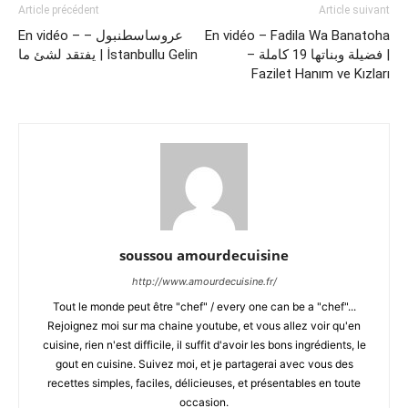
Article précédent
Article suivant
En vidéo – عروساسطنبول –
En vidéo – Fadila Wa Banatoha
– فضيلة وبناتها 19 كاملة |
يفتقد لشئ ما | İstanbullu Gelin
Fazilet Hanım ve Kızları
soussou amourdecuisine
http://www.amourdecuisine.fr/
Tout le monde peut être "chef" / every one can be a "chef"...
Rejoignez moi sur ma chaine youtube, et vous allez voir qu'en
cuisine, rien n'est difficile, il suffit d'avoir les bons ingrédients, le
gout en cuisine. Suivez moi, et je partagerai avec vous des
recettes simples, faciles, délicieuses, et présentables en toute
occasion.