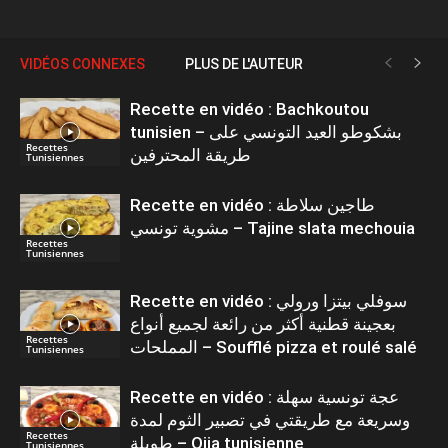
VIDÉOS CONNEXES
PLUS DE L'AUTEUR
Recette en vidéo : Bachkoutou
tunisien – بشكوطو العيد التونسي على
Recettes
طريقة المحترفين
Tunisiennes
Recette en vidéo : طاجين سلاطة
مشوية تونسي – Tajine slata mechouia
Recettes
Tunisiennes
Recette en vidéo : سوفلي بيتزا ورولي
بعجينة قطنية أكثر من رائعة لجميع أنواع
Recettes
المملحات – Soufflé pizza et roulé salé
Tunisiennes
Recette en vidéo : عجة تونسية سهلة
وسريعة مع طريقتي في تصبير الثوم لمدة
Recettes
طويلة – Ojja tunisienne
Tunisiennes