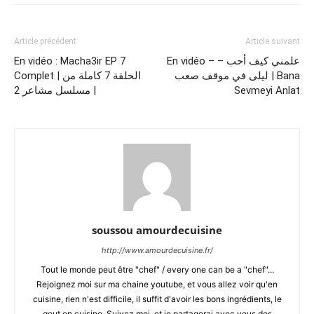
Article précédent
Article suivant
En vidéo : Macha3ir EP 7
En vidéo – علمني كيف أحب –
ليلى في موقف صعب ​| Bana
Complet | الحلقة 7 كاملة من
مسلسل مشاعر 2 |
Sevmeyi Anlat
soussou amourdecuisine
http://www.amourdecuisine.fr/
Tout le monde peut être "chef" / every one can be a "chef"...
Rejoignez moi sur ma chaine youtube, et vous allez voir qu'en
cuisine, rien n'est difficile, il suffit d'avoir les bons ingrédients, le
gout en cuisine. Suivez moi, et je partagerai avec vous des