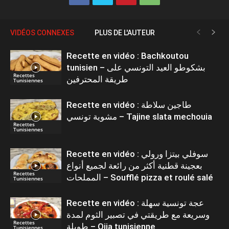
VIDÉOS CONNEXES
PLUS DE L'AUTEUR
Recette en vidéo : Bachkoutou
tunisien – بشكوطو العيد التونسي على
Recettes
طريقة المحترفين
Tunisiennes
Recette en vidéo : طاجين سلاطة
مشوية تونسي – Tajine slata mechouia
Recettes
Tunisiennes
Recette en vidéo : سوفلي بيتزا ورولي
بعجينة قطنية أكثر من رائعة لجميع أنواع
Recettes
المملحات – Soufflé pizza et roulé salé
Tunisiennes
Recette en vidéo : عجة تونسية سهلة
وسريعة مع طريقتي في تصبير الثوم لمدة
Recettes
طويلة – Ojja tunisienne
Tunisiennes