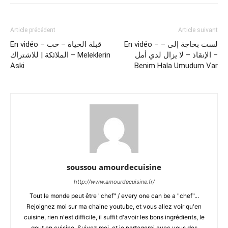
Article précédent
Article suivant
En vidéo – لست بحاجة إلى –
En vidéo – قبلة الحياة – حب
الإنقاذ – لا يزال لدي أمل –
الملائكة | للاشتراك – Meleklerin
Aski
Benim Hala Umudum Var
soussou amourdecuisine
http://www.amourdecuisine.fr/
Tout le monde peut être "chef" / every one can be a "chef"...
Rejoignez moi sur ma chaine youtube, et vous allez voir qu'en
cuisine, rien n'est difficile, il suffit d'avoir les bons ingrédients, le
gout en cuisine. Suivez moi, et je partagerai avec vous des