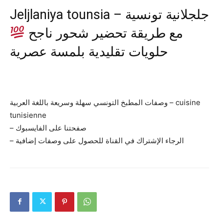
Jeljlaniya tounsia – جلجلانية تونسية
مع طريقة تحضير شحور ناجح
حلويات تقليدية بلمسة عصرية
وصفات المطبخ التونسي سهلة وسريعة باللغة العربية – cuisine
tunisienne
– صفحتنا على الفايسبوك
– الرجاء الإشتراك في القناة للحصول على وصفات إضافية