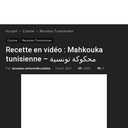
Accueil
Cuisine
Recettes Tunisiennes
Cuisine
Recettes Tunisiennes
Recette en vidéo : Mahkouka
tunisienne – محكوكة تونسية
Par
soussou amourdecuisine
-
3 avril 2021
2443
0