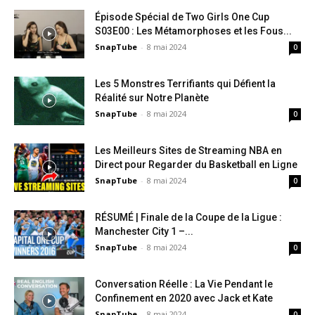
Épisode Spécial de Two Girls One Cup
S03E00 : Les Métamorphoses et les Fous...
SnapTube
-
8 mai 2024
0
Les 5 Monstres Terrifiants qui Défient la
Réalité sur Notre Planète
SnapTube
-
8 mai 2024
0
Les Meilleurs Sites de Streaming NBA en
Direct pour Regarder du Basketball en Ligne
SnapTube
-
8 mai 2024
0
RÉSUMÉ | Finale de la Coupe de la Ligue :
Manchester City 1 –...
SnapTube
-
8 mai 2024
0
Conversation Réelle : La Vie Pendant le
Confinement en 2020 avec Jack et Kate
SnapTube
-
8 mai 2024
0