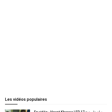
Les vidéos populaires
En vidéo : Hayet Khassa | EP 17 – حياة خاصة...