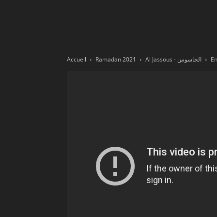
Ne
sé
Accueil
Ramadan 2021
Al Jassous - الجاسوس
pa
Sn