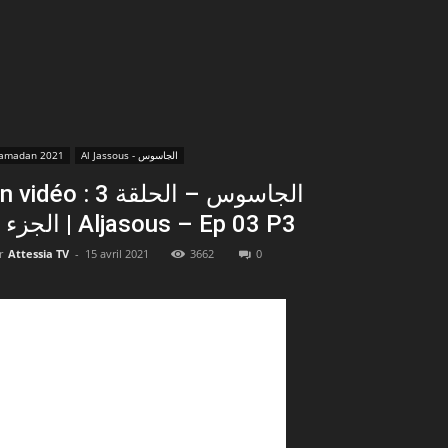
amadan 2021
Al Jassous - الجاسوس
vidéo : الجاسوس – الحلقة 3
الجزء 3 | Aljasous – Ep 03 P3
r
Attessia TV
-
15 avril 2021
3662
0