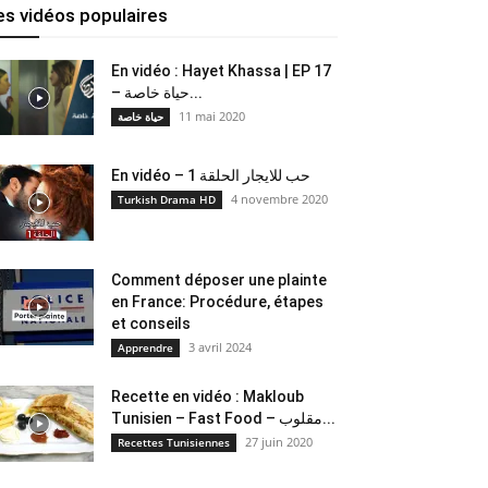
es vidéos populaires
En vidéo : Hayet Khassa | EP 17
– حياة خاصة...
11 mai 2020
حياة خاصة
En vidéo – حب للايجار الحلقة 1
4 novembre 2020
Turkish Drama HD
Comment déposer une plainte
en France: Procédure, étapes
et conseils
3 avril 2024
Apprendre
Recette en vidéo : Makloub
Tunisien – Fast Food – مقلوب...
27 juin 2020
Recettes Tunisiennes