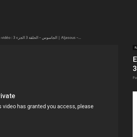
t
lectionnées
En vidéo : الجاسوس – الحلقة 3 الجزء 3 | Aljasous –...
r
R
En 
apTube
Pa