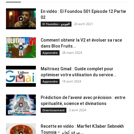
En vidéo : El Foundou S01 Episode 12 Partie
02
24 avril 2021
El Foundou - الفوندو
Comment obtenir la V2 et évoluer sa race
dans Blox Fruits...
28 mars 2024
Apprendre
Maîtrisez Gmail : Guide complet pour
optimiser votre utilisation du service...
18 avril 2024
Apprendre
Prédiction de l’avenir avec précision : entre
spiritualité, science et divinations
3 avril 2024
Divertissement
Recette en vidéo : Mar9et K3aber Sebnekh
Tounsia – مرقة كعابر...