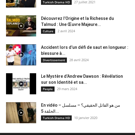
27 juillet 2021
Turkish Drama HD
Découvrez l’Origine et la Richesse du
Talmud : Une Œuvre Majeure...
2 avril 2024
Culture
Accident lors d’un défi de saut en longueur :
blessure à...
28 avril 2024
Divertissement
Le Mystère d’Andrew Dawson : Révélation
sur son Identité et sa...
29 mars 2024
People
En vidéo – من هو القاتل الحقيقي؟ – مسلسل
الحلقة 5...
10 janvier 2020
Turkish Drama HD