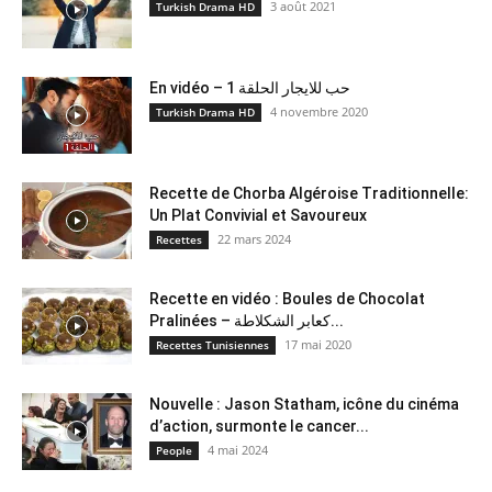
3 août 2021
Turkish Drama HD
En vidéo – حب للايجار الحلقة 1
4 novembre 2020
Turkish Drama HD
Recette de Chorba Algéroise Traditionnelle:
Un Plat Convivial et Savoureux
22 mars 2024
Recettes
Recette en vidéo : Boules de Chocolat
Pralinées – كعابر الشكلاطة...
17 mai 2020
Recettes Tunisiennes
Nouvelle : Jason Statham, icône du cinéma
d’action, surmonte le cancer...
4 mai 2024
People