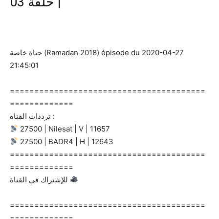
| حلقة 03
حياة خاصة (Ramadan 2018) épisode du 2020-04-27
21:45:01
========================================
=============
ترددات القناة :
27500 | Nilesat | V | 11657
27500 | BADR4 | H | 12643
========================================
=============
للإشتراك في القناة
========================================
=============