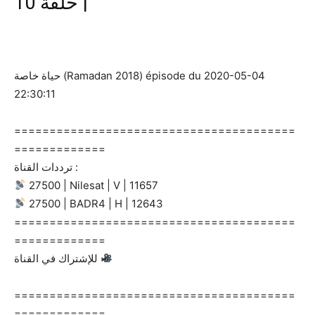
| حلقة 10
حياة خاصة (Ramadan 2018) épisode du 2020-05-04
22:30:11
========================================
=============
ترددات القناة :
27500 | Nilesat | V | 11657
27500 | BADR4 | H | 12643
========================================
=============
للإشتراك في القناة
========================================
=============