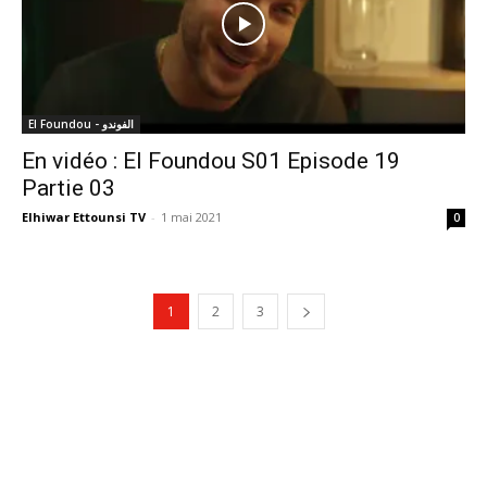
El Foundou - الفوندو
En vidéo : El Foundou S01 Episode 19
Partie 03
Elhiwar Ettounsi TV
-
1 mai 2021
0
1
2
3