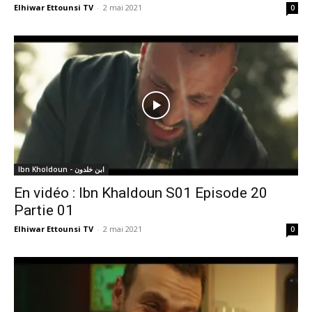
Elhiwar Ettounsi TV
-
2 mai 2021
0
Ibn Kholdoun - ابن خلدون
En vidéo : Ibn Khaldoun S01 Episode 20
Partie 01
Elhiwar Ettounsi TV
-
2 mai 2021
0