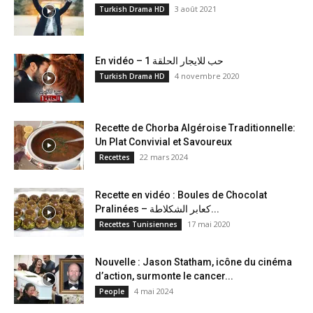
3 août 2021
Turkish Drama HD
En vidéo – حب للايجار الحلقة 1
4 novembre 2020
Turkish Drama HD
Recette de Chorba Algéroise Traditionnelle:
Un Plat Convivial et Savoureux
22 mars 2024
Recettes
Recette en vidéo : Boules de Chocolat
Pralinées – كعابر الشكلاطة...
17 mai 2020
Recettes Tunisiennes
Nouvelle : Jason Statham, icône du cinéma
d’action, surmonte le cancer...
4 mai 2024
People