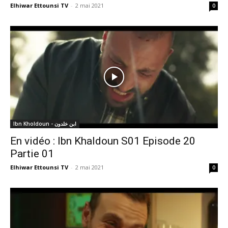
Elhiwar Ettounsi TV
-
2 mai 2021
0
Ibn Kholdoun - ابن خلدون
En vidéo : Ibn Khaldoun S01 Episode 20
Partie 01
Elhiwar Ettounsi TV
-
2 mai 2021
0