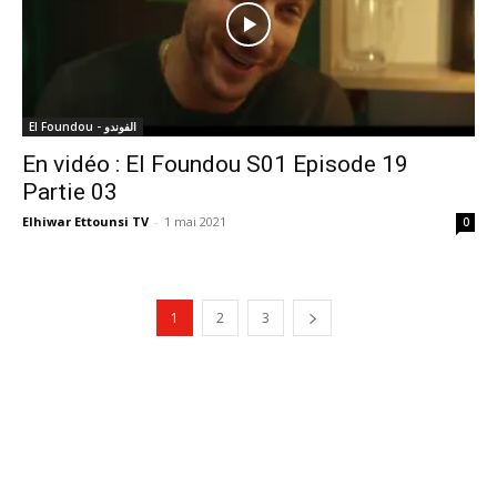
El Foundou - الفوندو
En vidéo : El Foundou S01 Episode 19
Partie 03
Elhiwar Ettounsi TV
-
1 mai 2021
0
1
2
3