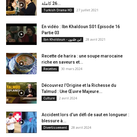
26 كاملة...
27 juillet 2021
Turkish Drama HD
En vidéo : Ibn Khaldoun S01 Episode 16
Partie 03
28 avril 2021
Ibn Kholdoun - ابن خلدون
Recette de harira : une soupe marocaine
riche en saveurs et...
30 mars 2024
Recettes
Découvrez l’Origine et la Richesse du
Talmud : Une Œuvre Majeure...
2 avril 2024
Culture
Accident lors d’un défi de saut en longueur :
blessure à...
28 avril 2024
Divertissement