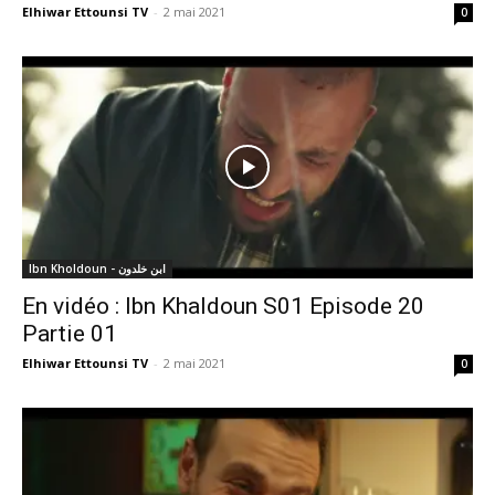
Elhiwar Ettounsi TV
-
2 mai 2021
0
Ibn Kholdoun - ابن خلدون
En vidéo : Ibn Khaldoun S01 Episode 20
Partie 01
Elhiwar Ettounsi TV
-
2 mai 2021
0