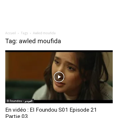
Accueil
Tags
Awled moufida
Tag: awled moufida
El Foundou - الفوندو
En vidéo : El Foundou S01 Episode 21
Partie 03