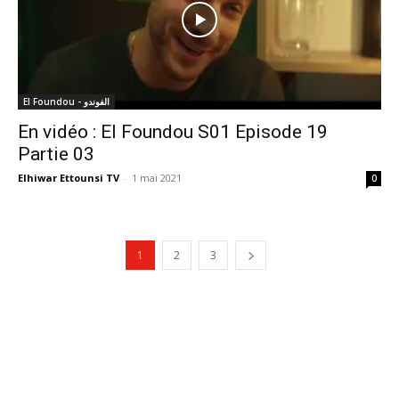
El Foundou - الفوندو
En vidéo : El Foundou S01 Episode 19
Partie 03
Elhiwar Ettounsi TV
-
1 mai 2021
0
1
2
3