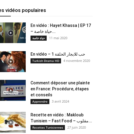
es vidéos populaires
En vidéo : Hayet Khassa | EP 17
– حياة خاصة...
11 mai 2020
حياة خاصة
En vidéo – حب للايجار الحلقة 1
4 novembre 2020
Turkish Drama HD
Comment déposer une plainte
en France: Procédure, étapes
et conseils
3 avril 2024
Apprendre
Recette en vidéo : Makloub
Tunisien – Fast Food – مقلوب...
27 juin 2020
Recettes Tunisiennes