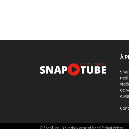
À 
Snap
meil
vidé
de v
dive
Cont
© SnapTube - Your daily dose of Hand-Picked Videos.