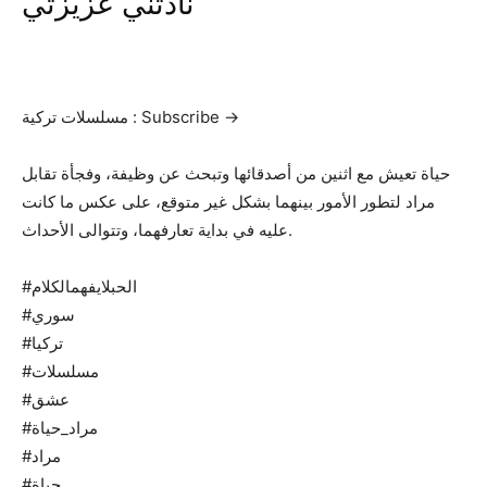
نادتني عزيزتي
مسلسلات تركية : Subscribe →
حياة تعيش مع اثنين من أصدقائها وتبحث عن وظيفة، وفجأة تقابل
مراد لتطور الأمور بينهما بشكل غير متوقع، على عكس ما كانت
عليه في بداية تعارفهما، وتتوالى الأحداث.‎
#الحبلايفهمالكلام
#سوري
#تركيا
#مسلسلات
#عشق
#مراد_حياة
#مراد
#حياة