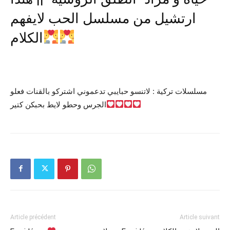
ارتشيل من مسلسل الحب لايفهم
الكلام
مسلسلات تركية : لاتنسو حبايبي تدعموني اشتركو بالقنات فعلو
الجرس وحطو لايط بحبكن كتير
Article précédent
Article suivant