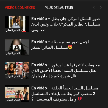
VIDÉOS CONNEXES
PLUS DE L'AUTEUR
En vidéo – صور الممثل التركي جان بطل
مسلسل"الطائر المبكر"//حلات وتس اب//
تصميمي.
الطائر المبكر
En vidéo – اجمل صور سنام ممثلة
مسلسل الطائر المبكر
الطائر المبكر
En vidéo – معلومات لا تعرفها عن اوزغور
بطل مسلسل السيد الخطأ الأحمق الذي
نال شهرة كبيرة | جان يامان
الطائر المبكر
En vidéo – مسلسل السيد الخطأ الحلقة
2 منصب كبير يطالب بايقاف المسلسل
و هل سيتوقف المسلسل !؟
الطائر المبكر