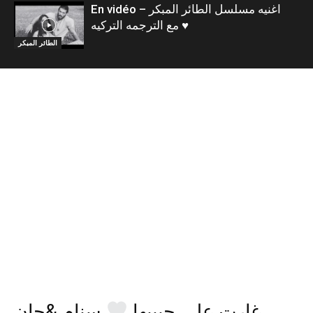
En vidéo – اغنيه مسلسل الطائر المبكر
مع الترجمه التركيه ♥️
الطائر المبكر
غارت على حبيبها
سنام &جان