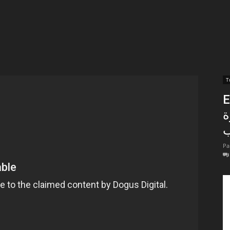
t
lectionnées
r
En
apTube
اشرة
ب
Pa