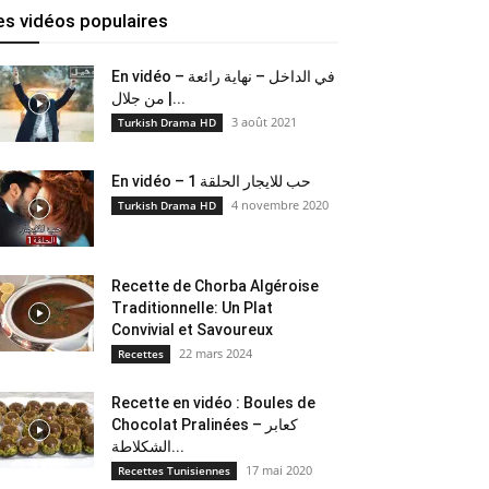
es vidéos populaires
En vidéo – في الداخل – نهاية رائعة
من جلال |...
3 août 2021
Turkish Drama HD
En vidéo – حب للايجار الحلقة 1
4 novembre 2020
Turkish Drama HD
Recette de Chorba Algéroise
Traditionnelle: Un Plat
Convivial et Savoureux
22 mars 2024
Recettes
Recette en vidéo : Boules de
Chocolat Pralinées – كعابر
الشكلاطة...
17 mai 2020
Recettes Tunisiennes