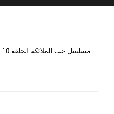
مسلسل حب الملائكة الحلقة 10 العاشرة مترجمة سيما كلوب