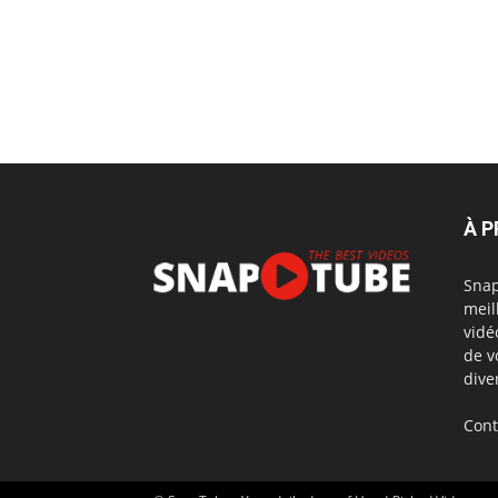
À 
Snap
meil
vidé
de v
dive
Cont