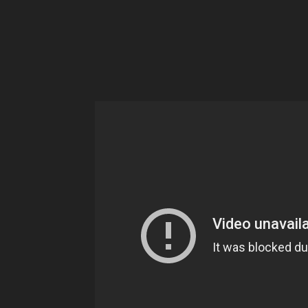
Ne
sé
pa
Sn