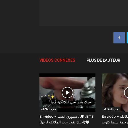
VIDÉOS CONNEXES
PLUS DE L'AUTEUR
حب الملائكة
حب الملائكة
En vidéo – مسلسل حب الملائكة
En vidéo – ستوري انستا : JK .BTS
(احبك بقدر حب الملائكه لربها)