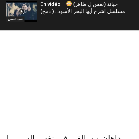
En vidéo – خيانة (نفس ل طاهر)
مسلسل اشرح أيها البحر الأسود.. ( دمج)
نفسا لنفس
داهان و سالفي في نفس السرير |