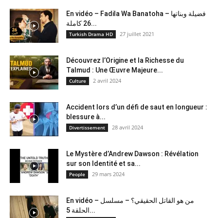
En vidéo – Fadila Wa Banatoha – فضيلة وبناتها
26 كاملة...
27 juillet 2021
Turkish Drama HD
Découvrez l’Origine et la Richesse du
Talmud : Une Œuvre Majeure...
2 avril 2024
Culture
Accident lors d’un défi de saut en longueur :
blessure à...
28 avril 2024
Divertissement
Le Mystère d’Andrew Dawson : Révélation
sur son Identité et sa...
29 mars 2024
People
En vidéo – من هو القاتل الحقيقي؟ – مسلسل
الحلقة 5...