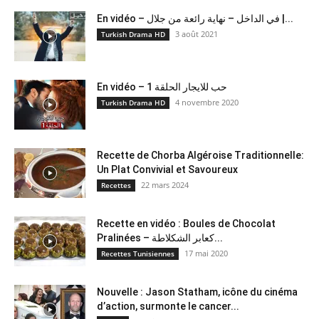
En vidéo – في الداخل – نهاية رائعة من جلال |...
3 août 2021
Turkish Drama HD
En vidéo – حب للايجار الحلقة 1
4 novembre 2020
Turkish Drama HD
Recette de Chorba Algéroise Traditionnelle:
Un Plat Convivial et Savoureux
22 mars 2024
Recettes
Recette en vidéo : Boules de Chocolat
Pralinées – كعابر الشكلاطة...
17 mai 2020
Recettes Tunisiennes
Nouvelle : Jason Statham, icône du cinéma
d’action, surmonte le cancer...