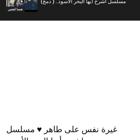
مسلسل اشرح أيها البحر الأسود.. ( دمج)
نفسا لنفس
غيرة نفس على طاهر ♥️ مسلسل