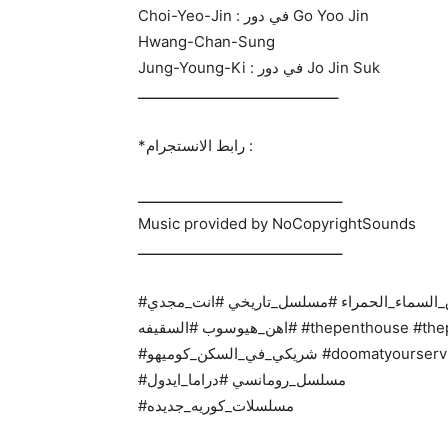
Choi-Yeo-Jin : في دور Go Yoo Jin
Hwang-Chan-Sung
Jung-Young-Ki : في دور Jo Jin Suk
ــــــــــــــــــــــــــــــــــــــــــــــــــ
*رابط الانستجرام :
ـــــــــــــــــــــــــــــــــــــــــــــــــــ
Music provided by NoCopyrightSounds
ـــــــــــــــــــــــــــــــــــــــــــــــــــ
#مسلسل_كوري #حبيبي_هولو #احببت_هولو_غرام #عشاق_السماء_الحمراء #مسلسل_تاريخي #انت_مجدي
#اهن_هيوسوب #السقيفه #thepenthouse #thepenthouse3 #السقيفه٣#myroommateisagumiho
#مسلسل_رومانسي #دراما_ايدول
#مسلسلات_كوريه_جديده