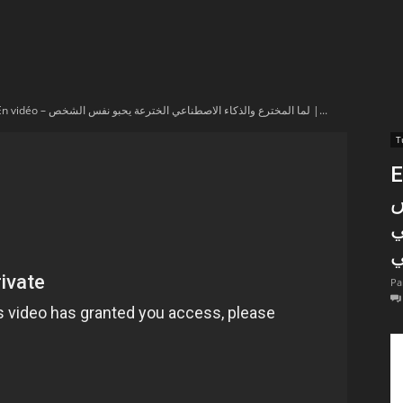
t
lectionnées
En vidéo – لما المخترع والذكاء الاصطناعي الخترعة يحبو نفس الشخص |...
r
كاء
apTube
س
ي
ي
Pa