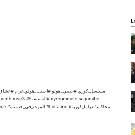
L
#شريكي_في_السكن_كوميهو #doomatyourservice #الموت_في_خدمتك #Imitation #محاكاه #دراما_كوريه