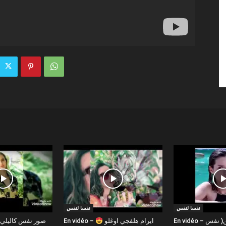
نفسا لنفس
نفسا لنفس
En vidéo – كل البشر من طين( نفس
En vidéo – ايرام هلفجي اوغلو