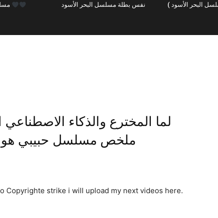
سل البحر الأسود )
نفس بطلة مسلسل البحر الأسود
مسلسل البحر الأسود
لما المخترع والذكاء الاصطناعي
ملخص مسلسل حبيبي هول
to Copyrighte strike i will upload my next videos here.