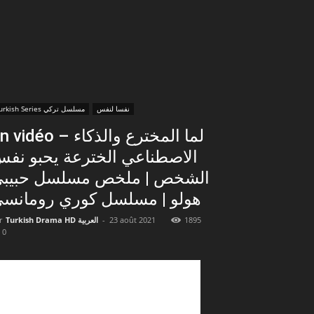
نفسا لنفس
Turkish Series مسلسل تركي
En vidéo – لما المخترع والذ
الاصطناعي الخترعة يحبو نف
الشخص | ملخص مسلسل حبيب
هولو | مسلسل كوري رومانس
1895
23 août 2021
-
Turkish Drama HD العربية
r
0