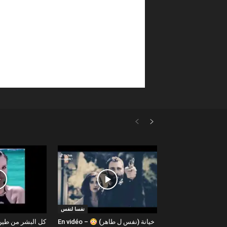
نفسا لنفس
En vidéo – خيانة (نفس ل طاهر)