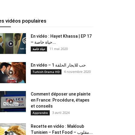
es vidéos populaires
En vidéo : Hayet Khassa | EP 17
– حياة خاصة...
11 mai 2020
حياة خاصة
En vidéo – حب للايجار الحلقة 1
4 novembre 2020
Turkish Drama HD
Comment déposer une plainte
en France: Procédure, étapes
et conseils
3 avril 2024
Apprendre
Recette en vidéo : Makloub
Tunisien – Fast Food – مقلوب...