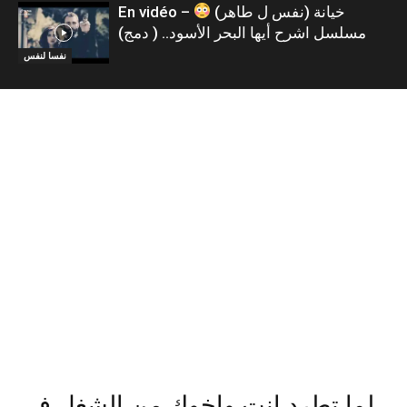
En vidéo – خيانة (نفس ل طاهر)
مسلسل اشرح أيها البحر الأسود.. ( دمج)
نفسا لنفس
لما تطرد انت واخوك من الشغل في