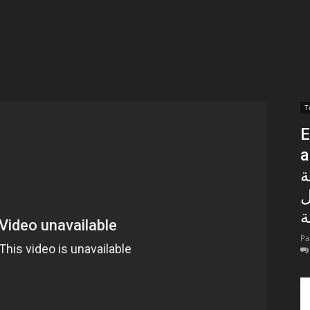
t
lectionnées
r
En
apTube
an
ة
ل
ة
Pa