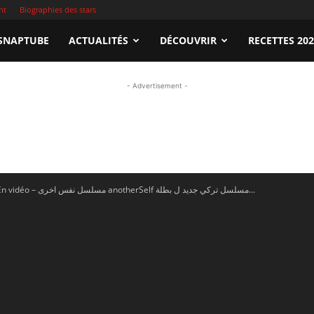
nt
Biographies des stars
apTube.tn
SNAPTUBE
ACTUALITÉS
DÉCOUVRIR
RECETTES 20
- Advertisement -
gardez
En vidéo – مسلسل نفس اخرى anotherSelf مسلسل تركي جديد ل بطلة...
illeures
déos