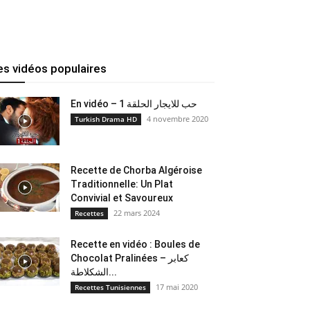
es vidéos populaires
En vidéo – حب للايجار الحلقة 1
4 novembre 2020
Turkish Drama HD
Recette de Chorba Algéroise
Traditionnelle: Un Plat
Convivial et Savoureux
22 mars 2024
Recettes
Recette en vidéo : Boules de
Chocolat Pralinées – كعابر
الشكلاطة...
17 mai 2020
Recettes Tunisiennes