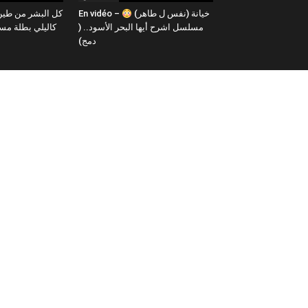
En vidéo – خيانة (نفس ل طاهر)
مسلسل اشرح أيها البحر الأسود.. (
كاليلي بطلة م )
دمج)