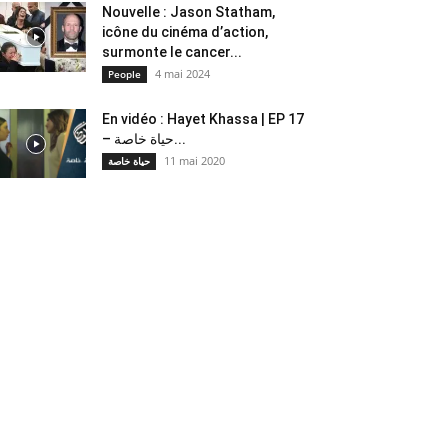
Nouvelle : Jason Statham,
icône du cinéma d’action,
surmonte le cancer...
4 mai 2024
People
En vidéo : Hayet Khassa | EP 17
– حياة خاصة...
11 mai 2020
حياة خاصة