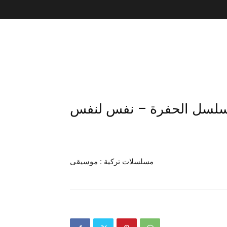
لسل الحفرة – نفس لنفس
مسلسلات تركية : موسيقى