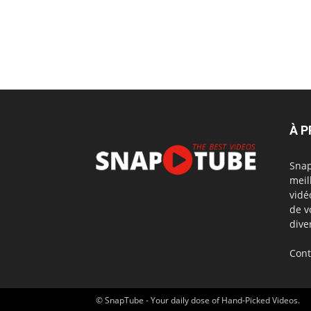
À 
Snap
meil
vidé
de v
dive
Cont
© SnapTube - Your daily dose of Hand-Picked Videos.