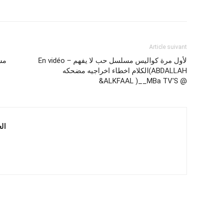
Article suivant
En vidéo – لأول مرة كواليس مسلسل حب لا يفهم
الكلام اخطاء اخراجيه مضحكه(ABDALLAH
&ALKFAAL )__MBa TV'S @
 العربية