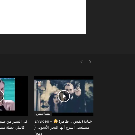
نفسا لنفس
En vidéo – خيانة (نفس ل طاهر)
مسلسل اشرح أيها البحر الأسود.. (
كاليلي بطلة م )
دمج)