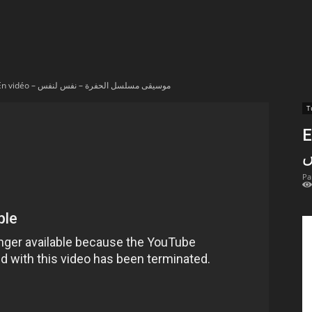
t
lectionnées
En vidéo – موسيقى مسلسل الحفرة – نفس لنفس
r
En
apTube
س
Pa