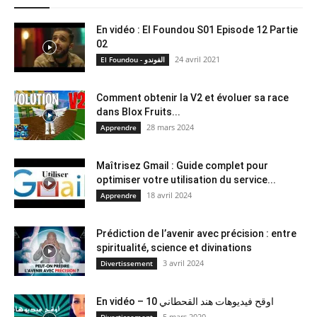
En vidéo : El Foundou S01 Episode 12 Partie
02
24 avril 2021
El Foundou - الفوندو
Comment obtenir la V2 et évoluer sa race
dans Blox Fruits...
28 mars 2024
Apprendre
Maîtrisez Gmail : Guide complet pour
optimiser votre utilisation du service...
18 avril 2024
Apprendre
Prédiction de l’avenir avec précision : entre
spiritualité, science et divinations
3 avril 2024
Divertissement
En vidéo – 10 اوقح فيديوهات هند القحطاني
5 mars 2020
Divertissement