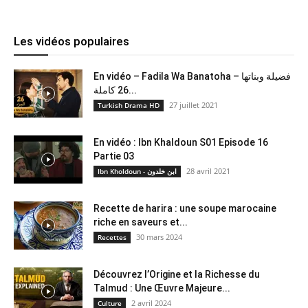
Les vidéos populaires
En vidéo – Fadila Wa Banatoha – فضيلة وبناتها
26 كاملة...
27 juillet 2021
Turkish Drama HD
En vidéo : Ibn Khaldoun S01 Episode 16
Partie 03
28 avril 2021
Ibn Kholdoun - ابن خلدون
Recette de harira : une soupe marocaine
riche en saveurs et...
30 mars 2024
Recettes
Découvrez l’Origine et la Richesse du
Talmud : Une Œuvre Majeure...
2 avril 2024
Culture