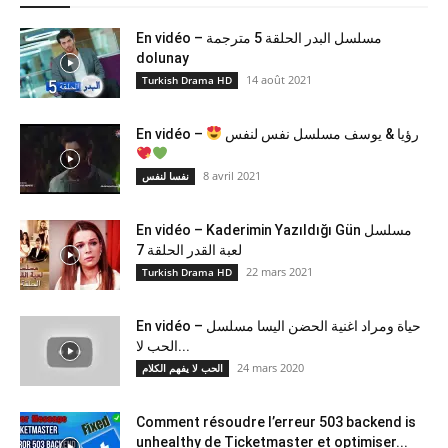
En vidéo – مسلسل البدر الحلقة 5 مترجمة
dolunay
14 août 2021
Turkish Drama HD
En vidéo –
رؤيا & يوسف مسلسل نفس لنفس
8 avril 2021
نفسا لنفس
En vidéo – Kaderimin Yazıldığı Gün مسلسل
لعبة القدر الحلقة 7
22 mars 2021
Turkish Drama HD
En vidéo – حياة ومراد اغنية الحضن اليسا مسلسل
الحب لا...
24 mars 2020
الحب لا يفهم الكلام
Comment résoudre l’erreur 503 backend is
unhealthy de Ticketmaster et optimiser...