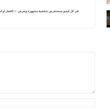
في كل فيديو سنستعرض شخصية مشهورة ونعرض ١٠ (افضل او اسوء او ....) فيديوهات لهذه الشخصية.