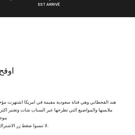
EST ARRIVÉ
اوقح 
هند القحطاني وهي فتاة سعودية مقيمة في امريكا اشتهرت مؤخر
ملابسها والمواضيع التي تطرحها عبر السناب شات وتعتبر اكثر 
موجودا
لا تنسوا ضغط زر الاشتراك والايك والمشاركة و اقتراحاتكم في خانة التعليقات.