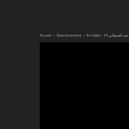
Ne
sé
Accueil
Divertissement
En vidéo – 10 قحطاني
pa
Sn