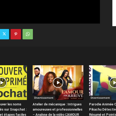
Divertissement
Divertissement
uver les noms
Atelier de mécanique : Intrigues
Parodie Animée C
és sur Snapchat :
amoureuses et professionnelles
Pikachu Détectiv
et étapes faciles
– Analyse de la vidéo L’AMOUR
Résumé et Points