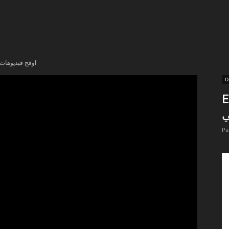
t
lectionnées
اوقح فيديوهات هند ال
r
D
En
apTube
ي
Pa