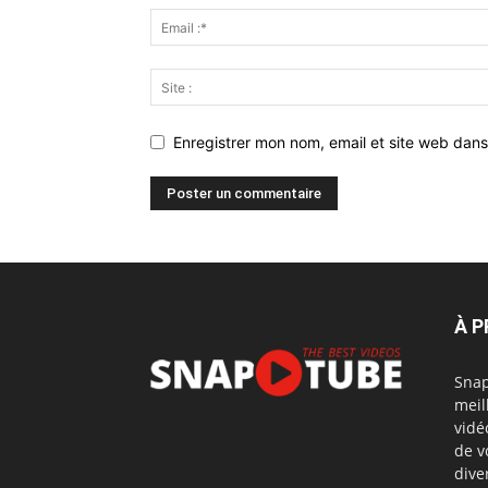
Enregistrer mon nom, email et site web dans
À 
Snap
meil
vidé
de v
dive