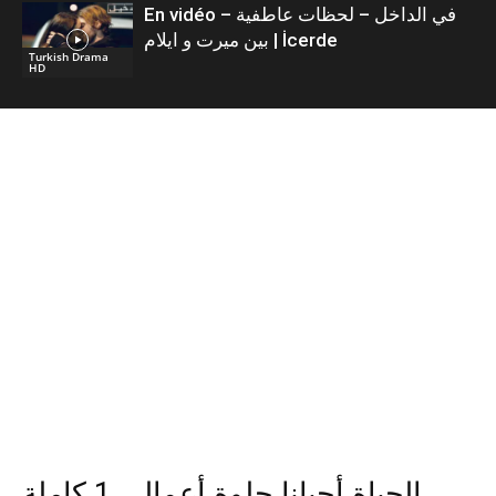
En vidéo – في الداخل – لحظات عاطفية
بين ميرت و ايلام | İcerde
Turkish Drama
HD
الحياة أحيانا حلوة أعمالي 1 كاملة