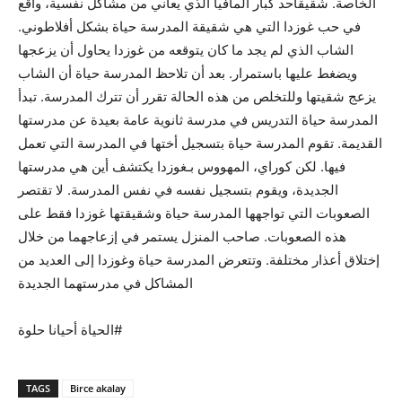
الخاصة. شقيقأحد كبار المافيا الذي يعاني من مشاكل نفسية، واقع
في حب غوزدا التي هي شقيقة المدرسة حياة بشكل أفلاطوني.
الشاب الذي لم يجد ما كان يتوقعه من غوزدا يحاول أن يزعجها
ويضغط عليها باستمرار. بعد أن تلاحظ المدرسة حياة أن الشاب
يزعج شقيتها وللتخلص من هذه الحالة تقرر أن تترك المدرسة. تبدأ
المدرسة حياة التدريس في مدرسة ثانوية عامة بعيدة عن مدرستها
القديمة. تقوم المدرسة حياة بتسجيل أختها في المدرسة التي تعمل
فيها. لكن كوراي، المهووس بـغوزدا يكتشف أين هي مدرستها
الجديدة، ويقوم بتسجيل نفسه في نفس المدرسة. لا تقتصر
الصعوبات التي تواجهها المدرسة حياة وشقيقتها غوزدا فقط على
هذه الصعوبات. صاحب المنزل يستمر في إزعاجهما من خلال
إختلاق أعذار مختلفة. وتتعرض المدرسة حياة وغوزدا إلى العديد من
المشاكل في مدرستهما الجديدة
الحياة أحيانا حلوة#
TAGS
Birce akalay