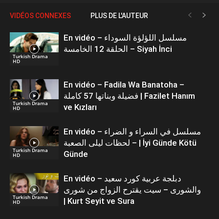
VIDÉOS CONNEXES
PLUS DE L'AUTEUR
En vidéo – مسلسل اللؤلؤة السوداء
الحلقة 12 الخامسة – Siyah İnci
Turkish Drama
HD
En vidéo – Fadila Wa Banatoha –
فضيلة وبناتها 57 كاملة | Fazilet Hanım
Turkish Drama
ve Kızları
HD
En vidéo – مسلسل في السراء و الضراء
– لحظات ليلى الصعبة | İyi Günde Kötü
Turkish Drama
Günde
HD
En vidéo – دبلجة عربية كورد سعيد
والشورى – سيت يقترح الزواج من شورى
Turkish Drama
| Kurt Seyit ve Sura
HD