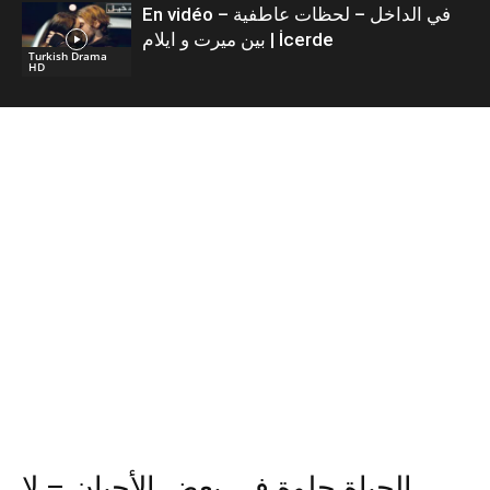
En vidéo – في الداخل – لحظات عاطفية
بين ميرت و ايلام | İcerde
Turkish Drama
HD
الحياة حلوة في بعض الأحيان – لا