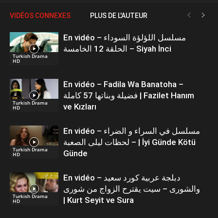
VIDÉOS CONNEXES
PLUS DE L'AUTEUR
En vidéo – مسلسل اللؤلؤة السوداء
الحلقة 12 الخامسة – Siyah İnci
Turkish Drama
HD
En vidéo – Fadila Wa Banatoha –
فضيلة وبناتها 57 كاملة | Fazilet Hanım
Turkish Drama
ve Kızları
HD
En vidéo – مسلسل في السراء و الضراء
– لحظات ليلى الصعبة | İyi Günde Kötü
Turkish Drama
Günde
HD
En vidéo – دبلجة عربية كورد سعيد
والشورى – سيت يقترح الزواج من شورى
Turkish Drama
| Kurt Seyit ve Sura
HD